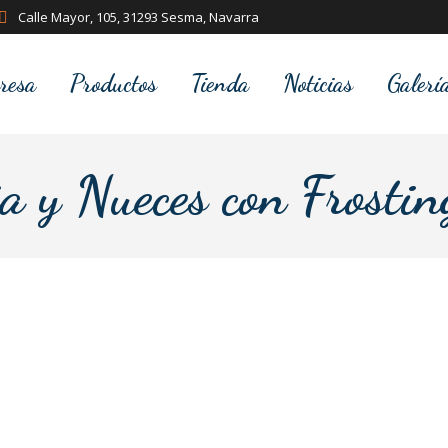
Calle Mayor, 105, 31293 Sesma, Navarra
resa
Productos
Tienda
Noticias
Galerí
a y Nueces con Frosti