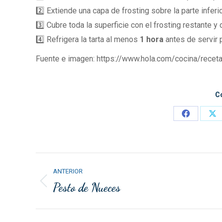
2️⃣ Extiende una capa de frosting sobre la parte inferi
3️⃣ Cubre toda la superficie con el frosting restante 
4️⃣ Refrigera la tarta al menos
1 hora
antes de servir p
Fuente e imagen: https://www.hola.com/cocina/rece
C
Compartir
Co
con
co
Facebook
X
Navegación
ANTERIOR
entre
Pesto de Nueces
Publicación
anterior:
publicaciones