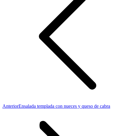
Publicación
Anterior
Ensalada templada con nueces y queso de cabra
anterior: