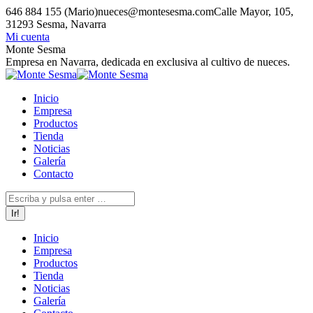
Saltar
646 884 155 (Mario)
nueces@montesesma.com
Calle Mayor, 105,
al
31293 Sesma, Navarra
contenido
Mi cuenta
Facebook
Instagram
Monte Sesma
page
page
Empresa en Navarra, dedicada en exclusiva al cultivo de nueces.
opens
opens
in
in
Inicio
new
new
Empresa
window
window
Productos
Tienda
Noticias
Galería
Contacto
Buscar:
Inicio
Empresa
Productos
Tienda
Noticias
Galería