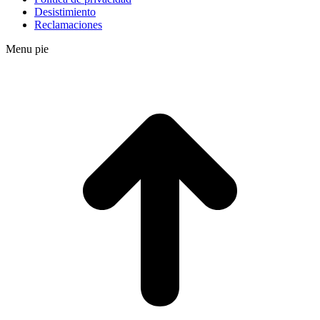
Desistimiento
Reclamaciones
Menu pie
I
a
T