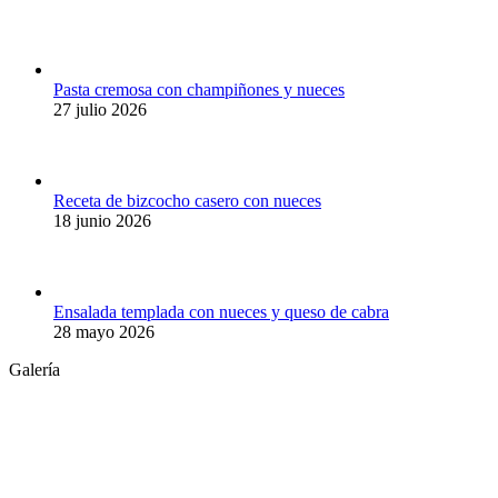
opens
opens
in
in
new
new
window
window
Pasta cremosa con champiñones y nueces
27 julio 2026
Receta de bizcocho casero con nueces
18 junio 2026
Ensalada templada con nueces y queso de cabra
28 mayo 2026
Galería