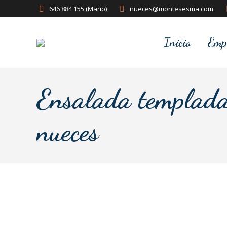
646 884 155 (Mario)
nueces@montesesma.com
Inicio
Emp
Ensalada templada 
nueces