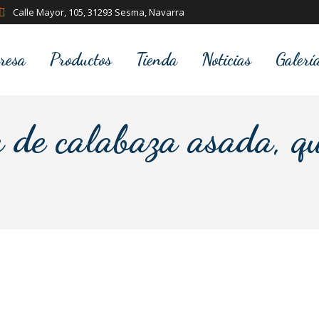
Calle Mayor, 105, 31293 Sesma, Navarra
resa
Productos
Tienda
Noticias
Galerí
de calabaza asada, qu