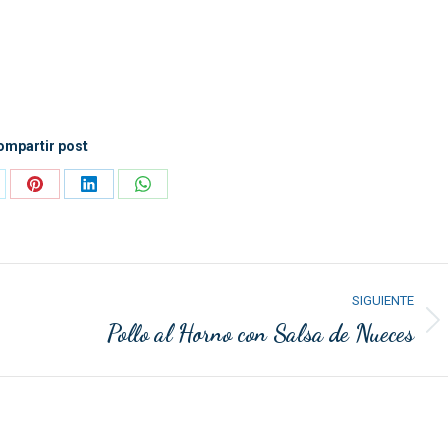
ompartir post
mpartir
Compartir
Compartir
Compartir
n
con
con
con
Pinterest
LinkedIn
WhatsApp
SIGUIENTE
Pollo al Horno con Salsa de Nueces
Publicación
siguiente: