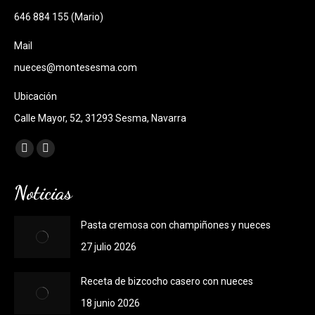
646 884 155 (Mario)
Mail
nueces@montesesma.com
Ubicación
Calle Mayor, 52, 31293 Sesma, Navarra
Encuéntranos en:
Facebook
Instagram
page
page
Noticias
opens
opens
in
in
Pasta cremosa con champiñones y nueces
new
new
27 julio 2026
window
window
Receta de bizcocho casero con nueces
18 junio 2026