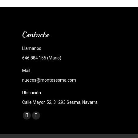
Contacto
Llamanos
646 884 155 (Mario)
Mail
nueces@montesesma.com
Ubicación
Calle Mayor, 52, 31293 Sesma, Navarra
Encuéntranos en:
Facebook
Instagram
page
page
opens
opens