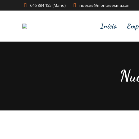
646 884 155 (Mario)
nueces@montesesma.com
Inicio
Emp
Nue