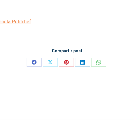
eceta Petitchef
Compartir post
Compartir
Compartir
Compartir
Compartir
Compartir
con
con
con
con
con
Facebook
X
Pinterest
LinkedIn
WhatsApp
Publicación
siguiente: