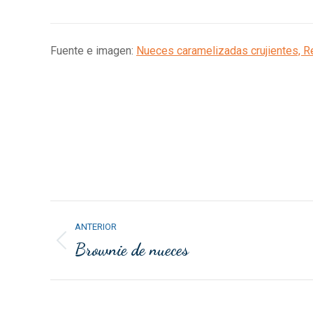
Fuente e imagen:
Nueces caramelizadas crujientes, R
Navegación
ANTERIOR
entre
Brownie de nueces
Publicación
anterior:
publicaciones