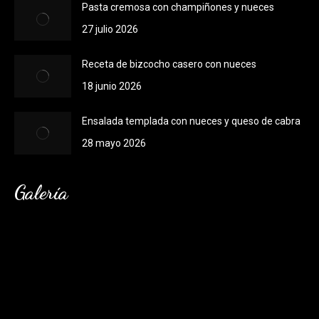
Pasta cremosa con champiñones y nueces
new
new
27 julio 2026
window
window
Receta de bizcocho casero con nueces
18 junio 2026
Ensalada templada con nueces y queso de cabra
28 mayo 2026
Galería