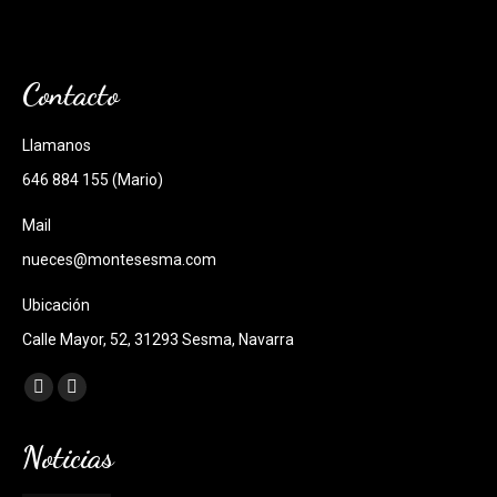
Contacto
Llamanos
646 884 155 (Mario)
Mail
nueces@montesesma.com
Ubicación
Calle Mayor, 52, 31293 Sesma, Navarra
Encuéntranos en:
Facebook
Instagram
page
page
Noticias
opens
opens
in
in